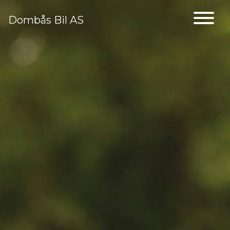
Dombås Bil AS
Main Navigation