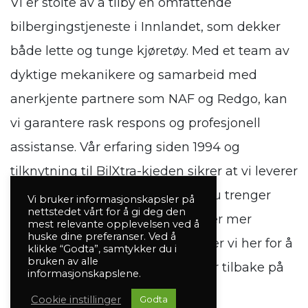
Vi er stolte av å tilby en omfattende
bilbergingstjeneste i Innlandet, som dekker
både lette og tunge kjøretøy. Med et team av
dyktige mekanikere og samarbeid med
anerkjente partnere som NAF og Redgo, kan
vi garantere rask respons og profesjonell
assistanse. Vår erfaring siden 1994 og
tilknytning til BilXtra-kjeden sikrer at vi leverer
tjenester av høy kvalitet. Enten du trenger
Vi bruker informasjonskapsler på
nettstedet vårt for å gi deg den
hjelp med enkle reparasjoner eller mer
mest relevante opplevelsen ved å
huske dine preferanser. Ved å
komplekse bergingssituasjoner, er vi her for å
klikke “Godta”, samtykker du i
bruken av alle
sikre at du raskt og trygt kommer tilbake på
informasjonskapslene.
veien.
Cookie instillinger
Godta